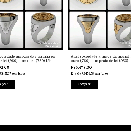
sociedade amigos da marinha em
Anel sociedade amigos da marinh
de lei (950) com ouro(750) 18k
ouro (750) com prata de lei (950)
92,00
R$5.479,00
R$457,67
sem juros
12
x
de
R$456,58
sem juros