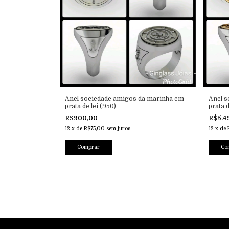
Anel sociedade amigos da marinha em
Anel 
prata de lei (950)
prata 
R$900,00
R$5.4
12
x
de
R$75,00
sem juros
12
x
de