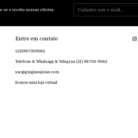
e-se e receba nossas ofertas.
Entre em contato
5521967009062
Telefone & Whatsapp & Telegran (21) 96700-9062
sac@ginglassjoias.com
Somos uma loja virtual