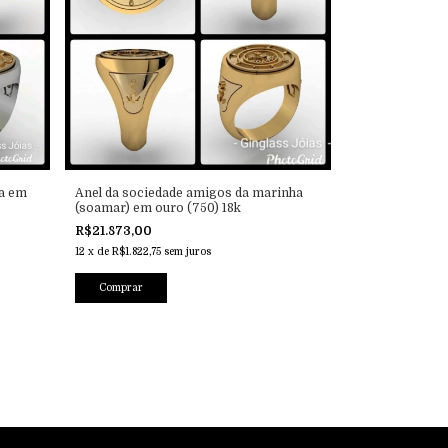
a em
Anel da sociedade amigos da marinha
(soamar) em ouro (750) 18k
R$21.873,00
12
x
de
R$1.822,75
sem juros