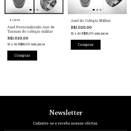
4 cores
Anel do Colégio Militar
Anel Personalizado Ano de
R$1.020,00
Turmas do colégio militar
12
x
de
R$85,00
sem juros
R$1.020,00
12
x
de
R$85,00
sem juros
Comprar
Comprar
Newsletter
Cadastre-se e receba nossas ofertas.