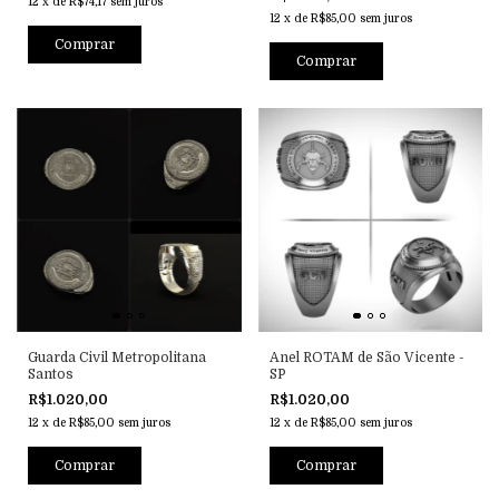
12
x
de
R$74,17
sem juros
12
x
de
R$85,00
sem juros
Comprar
Comprar
Guarda Civil Metropolitana
Anel ROTAM de São Vicente -
Santos
SP
R$1.020,00
R$1.020,00
12
x
de
R$85,00
sem juros
12
x
de
R$85,00
sem juros
Comprar
Comprar