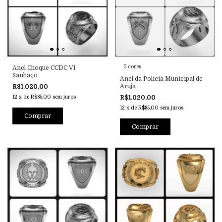
5 cores
Anel Choque CCDC VI
Sanhaço
Anel da Policia Municipal de
Aruja
R$1.020,00
12
x
de
R$85,00
sem juros
R$1.020,00
12
x
de
R$85,00
sem juros
Comprar
Comprar