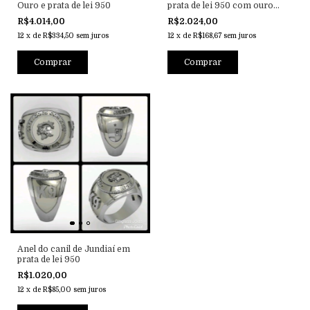
Ouro e prata de lei 950
prata de lei 950 com ouro
preto (750) 18k
R$4.014,00
R$2.024,00
12
x
de
R$334,50
sem juros
12
x
de
R$168,67
sem juros
Anel do canil de Jundiaí em
prata de lei 950
R$1.020,00
12
x
de
R$85,00
sem juros