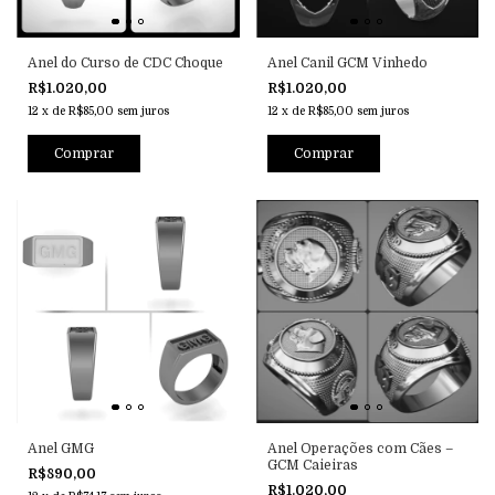
Anel do Curso de CDC Choque
Anel Canil GCM Vinhedo
R$1.020,00
R$1.020,00
12
x
de
R$85,00
sem juros
12
x
de
R$85,00
sem juros
Comprar
Comprar
Anel GMG
Anel Operações com Cães –
GCM Caieiras
R$890,00
R$1.020,00