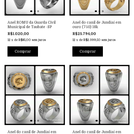
Anel ROMU da Guarda Civil
Anel do canil de Jundiaí em
Municipal de Taubate -SP
ouro (750) 18k
R$1.020,00
R$28.794,00
12
x
de
R$85,00
sem juros
12
x
de
R$2.399,50
sem juros
Comprar
Anel do canil de Jundiaí em
Anel do canil de Jundiaí em