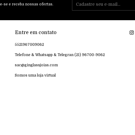
e-se e receba nossas ofertas.
Entre em contato
5521967009062
Telefone & Whatsapp & Telegran (21) 96700-9062
sac@ginglassjoias.com
Somos uma loja virtual