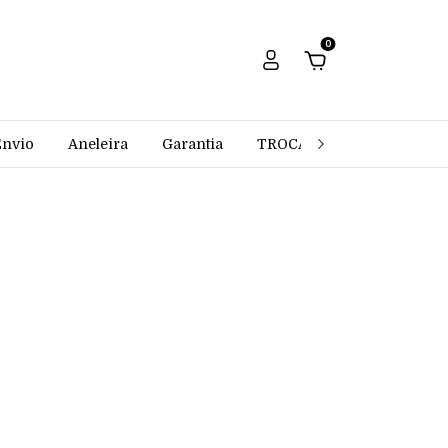
0
Envio
Aneleira
Garantia
TROCAS E DEVOLUÇÕES