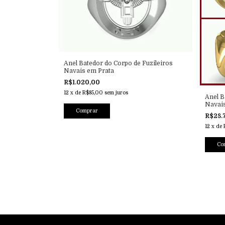
Anel Batedor do Corpo de Fuzileiros
Navais em Prata
R$1.020,00
12
x
de
R$85,00
sem juros
Anel B
Navai
R$28.
12
x
de