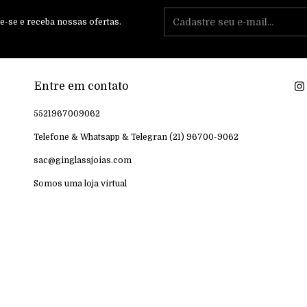
e-se e receba nossas ofertas.
Entre em contato
5521967009062
Telefone & Whatsapp & Telegran (21) 96700-9062
sac@ginglassjoias.com
Somos uma loja virtual