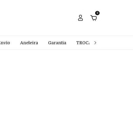
0
Envio
Aneleira
Garantia
TROCAS E DEVOLUÇÕES