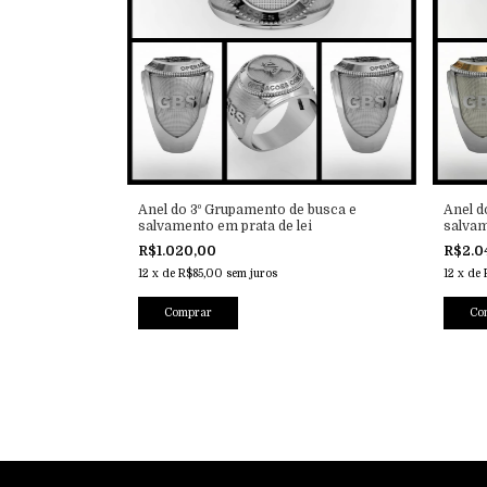
Anel do 3º Grupamento de busca e
Anel d
salvamento em prata de lei
salvam
R$1.020,00
R$2.0
12
x
de
R$85,00
sem juros
12
x
de
Comprar
Co