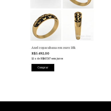
Anel copacabana em ouro 18k
R$5.492,00
12
x
de
R$457,67
sem juros
Comprar