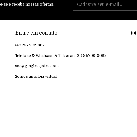
e-se e receba nossas ofertas.
Entre em contato
5521967009062
Telefone & Whatsapp & Telegran (21) 96700-9062
sac@ginglassjoias.com
Somos uma loja virtual