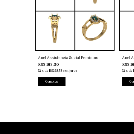
Anel Assistencia Social Feminino
Anel A
R$3.163,00
R$3.1
12
x
de
R$263,58
sem juros
12
x
de
Comprar
Co