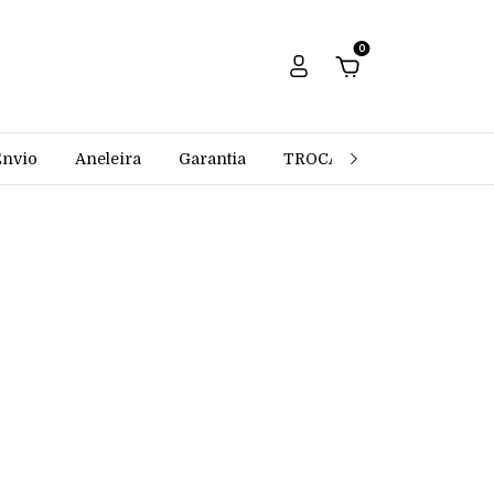
0
Envio
Aneleira
Garantia
TROCAS E DEVOLUÇÕES