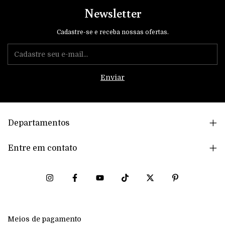
Newsletter
Cadastre-se e receba nossas ofertas.
Departamentos
Entre em contato
Meios de pagamento