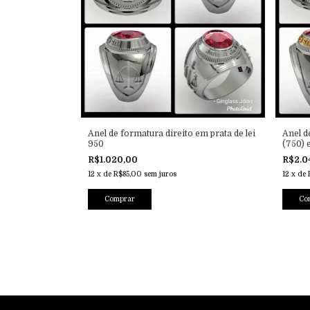
Anel de formatura direito em prata de lei
Anel d
950
(750) e
R$1.020,00
R$2.0
12
x
de
R$85,00
sem juros
12
x
de