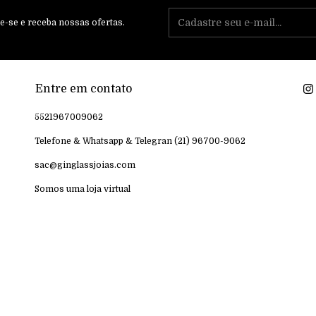
e-se e receba nossas ofertas.
Entre em contato
5521967009062
Telefone & Whatsapp & Telegran (21) 96700-9062
sac@ginglassjoias.com
Somos uma loja virtual