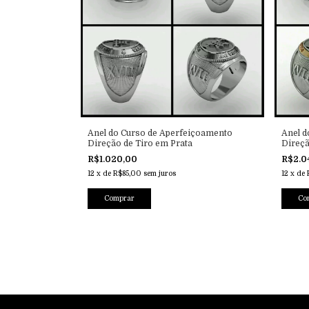
Anel do Curso de Aperfeiçoamento
Anel d
Direção de Tiro em Prata
Direçã
R$1.020,00
R$2.0
12
x
de
R$85,00
sem juros
12
x
de