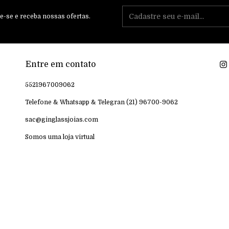
e-se e receba nossas ofertas.
Entre em contato
5521967009062
Telefone & Whatsapp & Telegran (21) 96700-9062
sac@ginglassjoias.com
Somos uma loja virtual