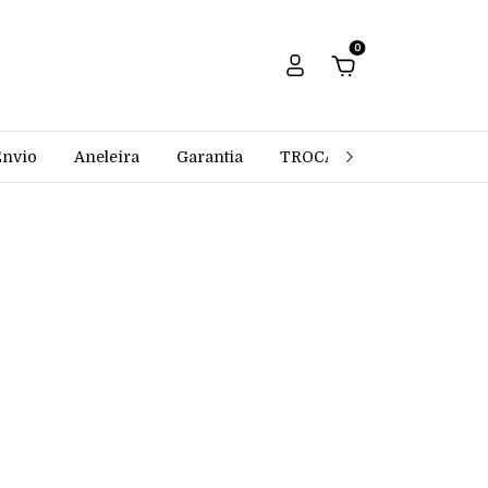
0
Envio
Aneleira
Garantia
TROCAS E DEVOLUÇÕES