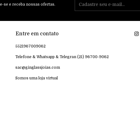
e-se e receba nossas ofertas.
Entre em contato
5521967009062
Telefone & Whatsapp & Telegran (21) 96700-9062
sac@ginglassjoias.com
Somos uma loja virtual