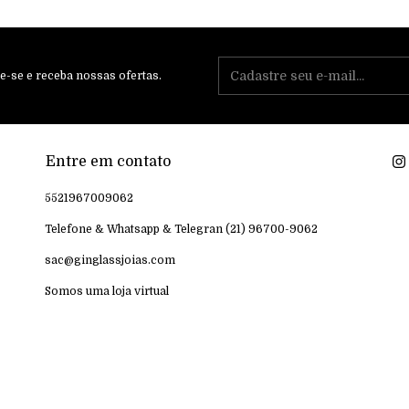
e-se e receba nossas ofertas.
Entre em contato
5521967009062
Telefone & Whatsapp & Telegran (21) 96700-9062
sac@ginglassjoias.com
Somos uma loja virtual