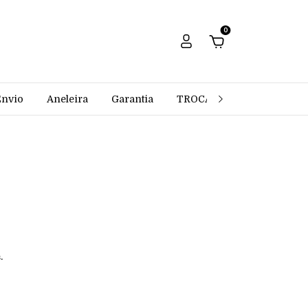
0
Envio
Aneleira
Garantia
TROCAS E DEVOLUÇÕES
.