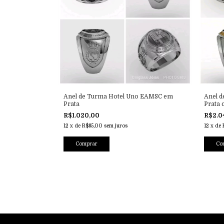
Anel de Turma Hotel Uno EAMSC em
Anel 
Prata
Prata
R$1.020,00
R$2.0
12
x
de
R$85,00
sem juros
12
x
de