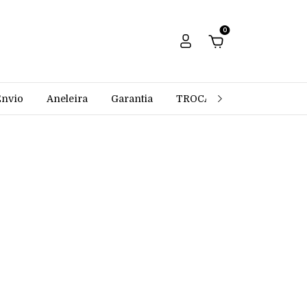
0
Envio
Aneleira
Garantia
TROCAS E DEVOLUÇÕES