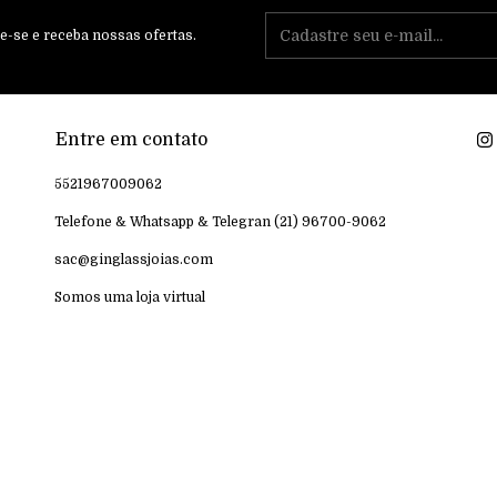
e-se e receba nossas ofertas.
Entre em contato
5521967009062
Telefone & Whatsapp & Telegran (21) 96700-9062
sac@ginglassjoias.com
Somos uma loja virtual