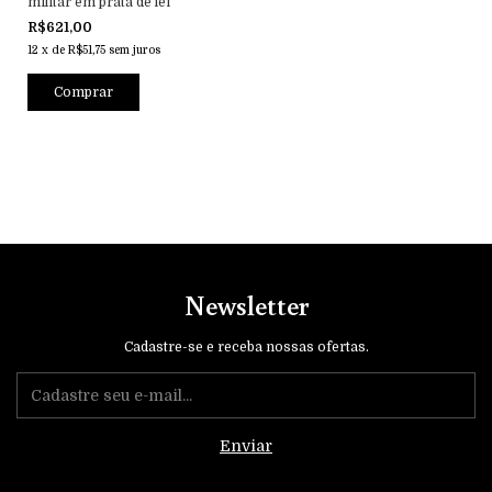
militar em prata de lei
R$621,00
12
x
de
R$51,75
sem juros
Comprar
Newsletter
Cadastre-se e receba nossas ofertas.