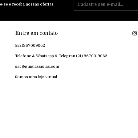
e-se e receba nossas ofertas.
Entre em contato
5521967009062
Telefone & Whatsapp & Telegran (21) 96700-9062
sac@ginglassjoias.com
Somos uma loja virtual