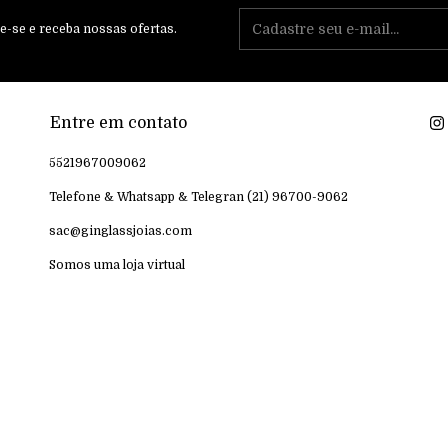
e-se e receba nossas ofertas.
Entre em contato
5521967009062
Telefone & Whatsapp & Telegran (21) 96700-9062
sac@ginglassjoias.com
Somos uma loja virtual