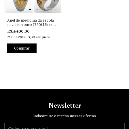
Anel de medicina da escola
naval em ouro (750) 18k com
prata de lei 950
R$14.400,00
12
x
de
R$1.200,00
sem juros
Newsletter
Cadastre-se e receba nossas ofertas.