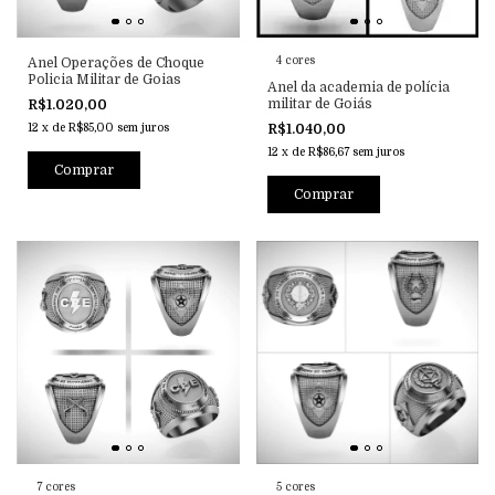
4 cores
Anel Operações de Choque
Policia Militar de Goias
Anel da academia de polícia
militar de Goiás
R$1.020,00
12
x
de
R$85,00
sem juros
R$1.040,00
12
x
de
R$86,67
sem juros
Comprar
Comprar
7 cores
5 cores