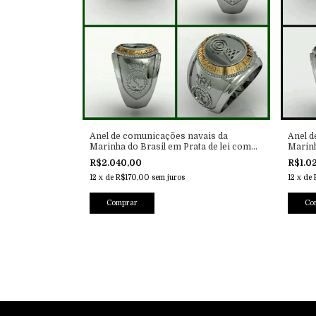
Anel de comunicações navais da
Anel d
Marinha do Brasil em Prata de lei com
Marinh
Ouro 18k
R$2.040,00
R$1.0
12
x
de
R$170,00
sem juros
12
x
de
Co