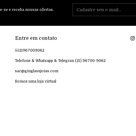
e-se e receba nossas ofertas.
Entre em contato
5521967009062
Telefone & Whatsapp & Telegran (21) 96700-9062
sac@ginglassjoias.com
Somos uma loja virtual