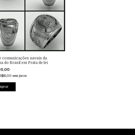
e comunicações navais da
a do Brasil em Prata de lei
20,00
R$85,00
sem juros
mprar