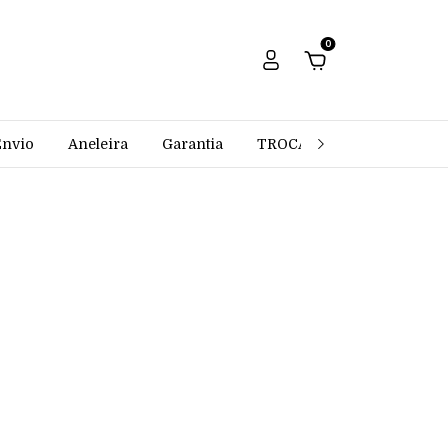
0
Envio
Aneleira
Garantia
TROCAS E DEVOLUÇÕES