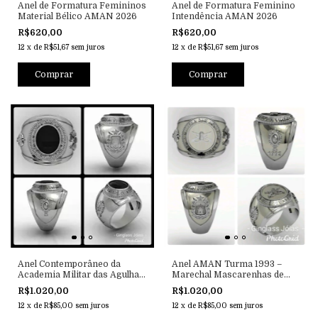
Anel de Formatura Femininos
Anel de Formatura Feminino
Material Bélico AMAN 2026
Intendência AMAN 2026
R$620,00
R$620,00
12
x
de
R$51,67
sem juros
12
x
de
R$51,67
sem juros
Comprar
Comprar
Anel Contemporâneo da
Anel AMAN Turma 1993 –
Academia Militar das Agulhas
Marechal Mascarenhas de
Negras
Moraes
R$1.020,00
R$1.020,00
12
x
de
R$85,00
sem juros
12
x
de
R$85,00
sem juros