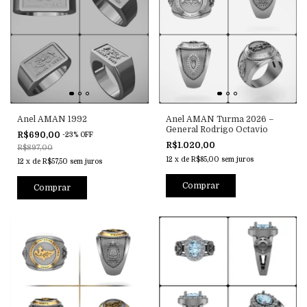
Anel AMAN 1992
Anel AMAN Turma 2026 –
General Rodrigo Octavio
R$690,00
-
23
%
OFF
R$1.020,00
R$897,00
12
x
de
R$85,00
sem juros
12
x
de
R$57,50
sem juros
Comprar
Comprar