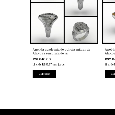
Anel da academia de polícia militar de
Anel d
Alagoas em prata de lei
Alagoa
R$1.040,00
R$2.0
12
x
de
R$86,67
sem juros
12
x
de
Comprar
Co