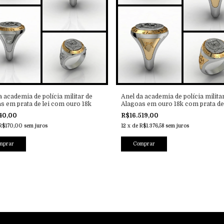
a academia de polícia militar de
Anel da academia de polícia milita
s em prata de lei com ouro 18k
Alagoas em ouro 18k com prata de 
40,00
R$16.519,00
R$170,00
sem juros
12
x
de
R$1.376,58
sem juros
mprar
Comprar