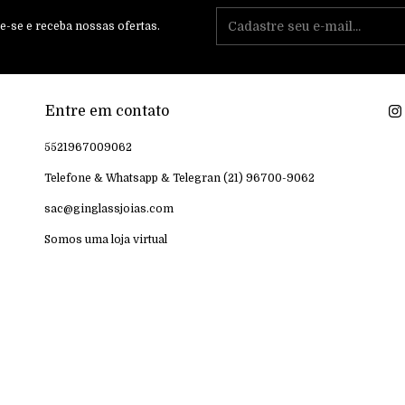
e-se e receba nossas ofertas.
Entre em contato
5521967009062
Telefone & Whatsapp & Telegran (21) 96700-9062
sac@ginglassjoias.com
Somos uma loja virtual