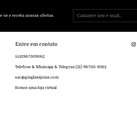
e-se e receba nossas ofertas.
Entre em contato
5521967009062
Telefone & Whatsapp & Telegran (21) 96700-9062
sac@ginglassjoias.com
Somos uma loja virtual