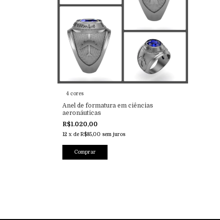
4 cores
Anel de formatura em ciências
aeronáuticas
R$1.020,00
12
x
de
R$85,00
sem juros
Comprar