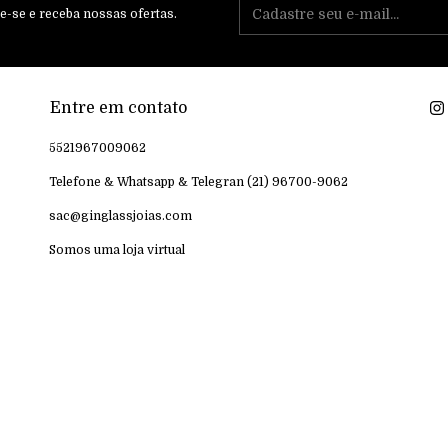
e-se e receba nossas ofertas.
Entre em contato
5521967009062
Telefone & Whatsapp & Telegran (21) 96700-9062
sac@ginglassjoias.com
Somos uma loja virtual