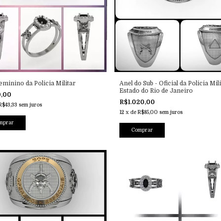
eminino da Policia Militar
Anel do Sub - Oficial da Policia Mil
Estado do Rio de Janeiro
0,00
R$1.020,00
R$43,33
sem juros
12
x
de
R$85,00
sem juros
mprar
Comprar