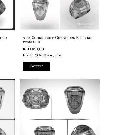
r do
Anel Comandos e Operações Especiais
Prata 950
R$1.020,00
12
x
de
R$85,00
sem juros