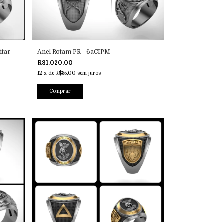
itar
Anel Rotam PR - 6aCIPM
R$1.020,00
12
x
de
R$85,00
sem juros
Comprar