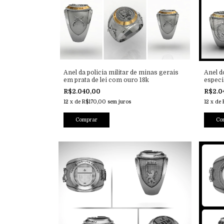
Anel da policia militar de minas gerais
Anel d
em prata de lei com ouro 18k
especi
R$2.040,00
R$2.0
12
x
de
R$170,00
sem juros
12
x
de
Comprar