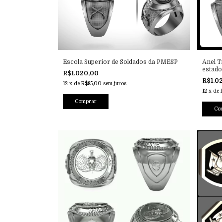
Escola Superior de Soldados da PMESP
Anel T
estado
R$1.020,00
R$1.0
12
x
de
R$85,00
sem juros
12
x
de
Comprar
Co