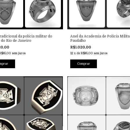
radicional da polícia militar do
Anel da Academia de Polícia Milita
 do Rio de Janeiro
Paudalho
20,00
R$1.020,00
R$85,00
sem juros
12
x
de
R$85,00
sem juros
mprar
Comprar