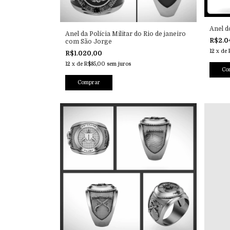
Anel 
Anel da Polícia Militar do Rio de janeiro
R$2.0
com São Jorge
12
x
de
R$1.020,00
12
x
de
R$85,00
sem juros
Co
Comprar