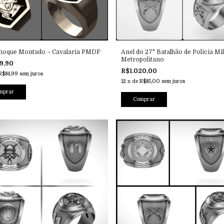
Choque Montado – Cavalaria PMDF
Anel do 27° Batalhão de Polícia Mil
Metropolitano
19,90
R$1.020,00
R$84,99
sem juros
12
x
de
R$85,00
sem juros
mprar
Comprar