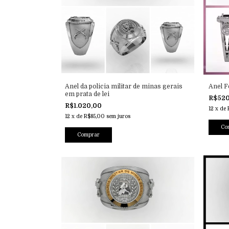
Anel da policia militar de minas gerais
Anel F
em prata de lei
R$52
R$1.020,00
12
x
de
12
x
de
R$85,00
sem juros
Co
Comprar