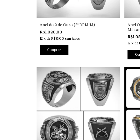
Anel do 2 de Ouro (2º BPM/M)
Anel O
Milita
R$1.020,00
R$1.0
12
x
de
R$85,00
sem juros
12
x
de
Comprar
Co