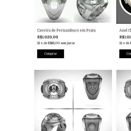
Caveira de Pernambuco em Prata
Anel 
R$1.020,00
R$1.0
12
x
de
R$85,00
sem juros
12
x
de
Co