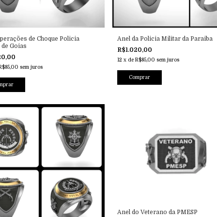
perações de Choque Policia
Anel da Policia Militar da Paraiba
r de Goias
R$1.020,00
20,00
12
x
de
R$85,00
sem juros
R$85,00
sem juros
Comprar
mprar
Anel do Veterano da PMESP