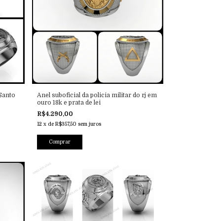
 Santo
Anel suboficial da policia militar do rj em
ouro 18k e prata de lei
R$4.290,00
12
x
de
R$357,50
sem juros
Comprar