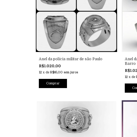
Anel da polícia militar de são Paulo
Anel d
Barro
R$1.020,00
R$1.0
12
x
de
R$85,00
sem juros
12
x
de
Comprar
Co