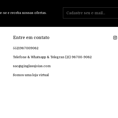
e-se e receba nossas ofertas.
Entre em contato
5521967009062
Telefone & Whatsapp & Telegran (21) 96700-9062
sac@ginglassjoias.com
Somos uma loja virtual