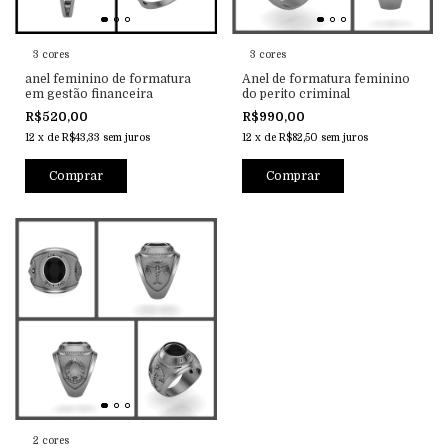
3 cores
3 cores
anel feminino de formatura
Anel de formatura feminino
em gestão financeira
do perito criminal
R$520,00
R$990,00
12
x
de
R$43,33
sem juros
12
x
de
R$82,50
sem juros
Comprar
Comprar
2 cores