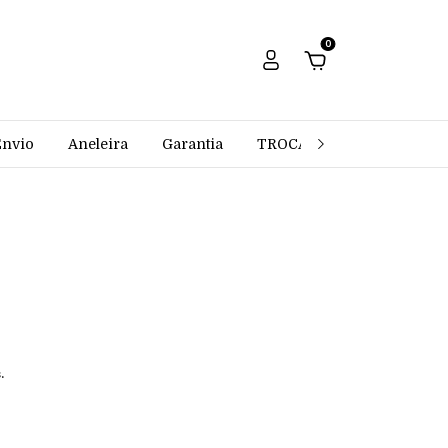
0
Envio
Aneleira
Garantia
TROCAS E DEVOLUÇÕES
.