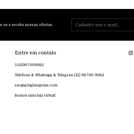
e-se e receba nossas ofertas.
Entre em contato
5521967009062
Telefone & Whatsapp & Telegran (21) 96700-9062
sac@ginglassjoias.com
Somos uma loja virtual