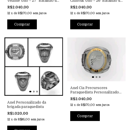
Velame Uno – 27° Batalhão de
Chinvuk Uno – 26º Batalhão de
Infantaria Paraquedista
Infantaria Paraquedista
R$2.040,00
R$2.040,00
12
x
de
R$170,00
sem juros
12
x
de
R$170,00
sem juros
Anel Cia Precursores
Paraquedista Personalizado
em Prata com Ouro
R$2.040,00
Anel Personalizado da
12
x
de
R$170,00
sem juros
brigada paraquedista
R$1.020,00
12
x
de
R$85,00
sem juros