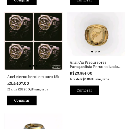
Comprar
Comprar
Anel Cia Precursores
Paraquedista Personalizado
em Ouro
R$29.854,00
Anel eterno heroi em ouro 18k
12
x
de
R$2.487,83
sem juros
R$14.407,00
12
x
de
R$1.200,58
sem juros