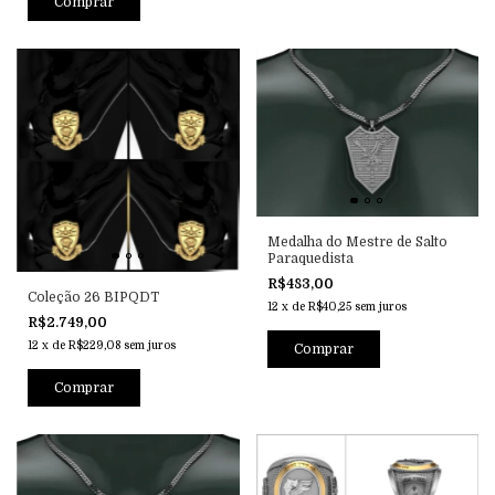
Comprar
Medalha do Mestre de Salto
Paraquedista
R$483,00
Coleção 26 BIPQDT
12
x
de
R$40,25
sem juros
R$2.749,00
12
x
de
R$229,08
sem juros
Comprar
Comprar