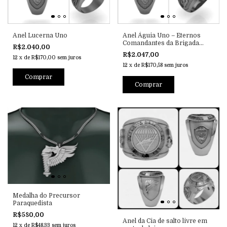
Anel Lucerna Uno
Anel Águia Uno – Eternos
Comandantes da Brigada
R$2.040,00
Paraquedista
R$2.047,00
12
x
de
R$170,00
sem juros
12
x
de
R$170,58
sem juros
Medalha do Precursor
Paraquedista
R$580,00
Anel da Cia de salto livre em
12
x
de
R$48,33
sem juros