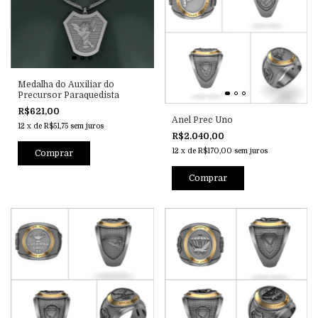
Medalha do Auxiliar do
Precursor Paraquedista
R$621,00
Anel Prec Uno
12
x
de
R$51,75
sem juros
R$2.040,00
12
x
de
R$170,00
sem juros
Comprar
Comprar