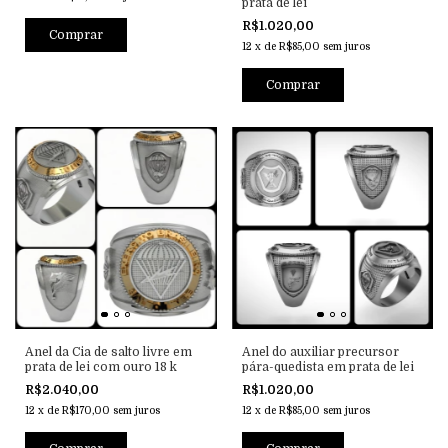
prata de lei
R$1.020,00
Comprar
12
x
de
R$85,00
sem juros
Comprar
Anel da Cia de salto livre em
Anel do auxiliar precursor
prata de lei com ouro 18 k
pára-quedista em prata de lei
R$2.040,00
R$1.020,00
12
x
de
R$170,00
sem juros
12
x
de
R$85,00
sem juros