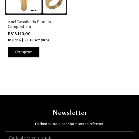
Anel Brasão da Familia
Campostrini
R$18.140,00
12
x
de
R$1.511,67
sem juros
Comprar
Newsletter
Cadastre-se e receba nossas ofertas.